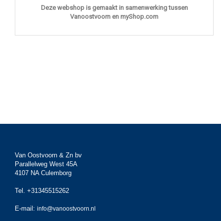
Deze webshop is gemaakt in samenwerking tussen
Vanoostvoorn en myShop.com
Van Oostvoorn & Zn bv
Parallelweg West 45A
4107 NA Culemborg
Tel. +31345515262
E-mail:
info@vanoostvoorn.nl