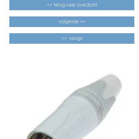
<<
terug naar overzicht
volgende >>
<<
vorige