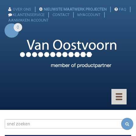
OVER ONS
NIEUWSTE MAATWERK PROJECTEN
FAQ
KLANTENSERVICE
CONTACT
MYACCOUNT
AANMAKEN ACCOUNT
0
Toggle
navigatio
CONNECTOREN