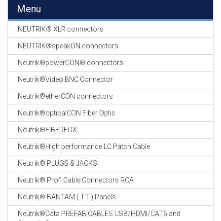
EN
Menu
HASPELS
NEUTRIK® XLR connectors
GEVLOCHTEN KOUS
EN
NEUTRIK®speakON connectors
KRIMP KOUS
Neutrik®powerCON® connectors
KOPER KABEL
Neutrik®Video BNC Connector
OP ROL
Neutrik®etherCON connectors
OCC OPTICAL
Neutrik®opticalCON Fiber Optic
FIBER CABLE
Neutrik®FIBERFOX
GE-ASSEMBLEERDE
Neutrik®High performance LC Patch Cable
KOPER/FIBER
KABELS
Neutrik® PLUGS & JACKS
Neutrik® Profi Cable Connectors RCA
19" RACKS
EN
Neutrik® BANTAM ( TT ) Panels
TOEBEHOREN
Neutrik®Data PREFAB CABLES USB/HDMI/CAT6 and