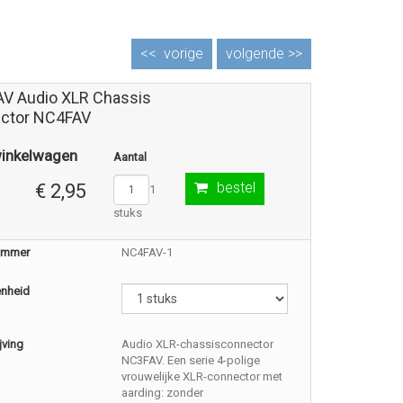
<<
vorige
volgende >>
V Audio XLR Chassis
ctor NC4FAV
winkelwagen
Aantal
bestel
€ 2,95
1
stuks
nummer
NC4FAV-1
enheid
jving
Audio XLR-chassisconnector
NC3FAV. Een serie 4-polige
vrouwelijke XLR-connector met
aarding: zonder