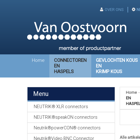
OVER ONS
N
Home
CONNECTOREN
GEVLOCHTEN KOUS
EN
EN
HASPELS
KRIMP KOUS
Menu
Home
-
EN
HASPE
NEUTRIK® XLR connectors
NEUTRIK®speakON connectors
Neutrik®powerCON® connectors
Alle artikel
Neutrik®Video BNC Connector