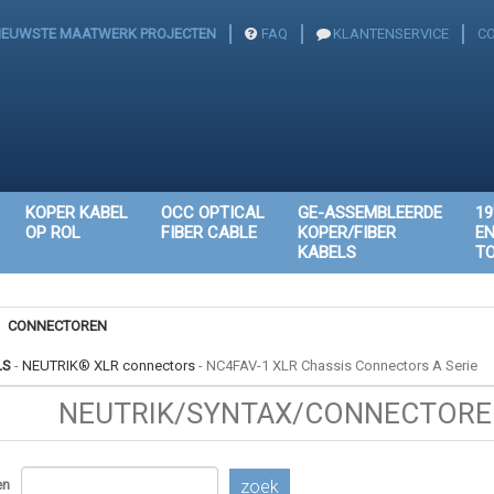
IEUWSTE MAATWERK PROJECTEN
FAQ
KLANTENSERVICE
C
KOPER KABEL
OCC OPTICAL
GE-ASSEMBLEERDE
19
OP ROL
FIBER CABLE
KOPER/FIBER
E
KABELS
T
CONNECTOREN
LS
-
NEUTRIK® XLR connectors
-
NC4FAV-1 XLR Chassis Connectors A Serie
NEUTRIK/SYNTAX/CONNECTOREN
en
zoek