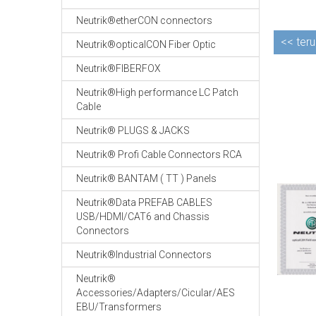
Neutrik®etherCON connectors
<<
teru
Neutrik®opticalCON Fiber Optic
Neutrik®FIBERFOX
Neutrik®High performance LC Patch
Cable
Neutrik® PLUGS & JACKS
Neutrik® Profi Cable Connectors RCA
Neutrik® BANTAM ( TT ) Panels
Neutrik®Data PREFAB CABLES
USB/HDMI/CAT6 and Chassis
Connectors
Neutrik®Industrial Connectors
Neutrik®
Accessories/Adapters/Cicular/AES
EBU/Transformers