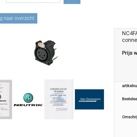
g naar overzicht
NC4FA
conne
Prijs 
artikel
Bestele
Omschri