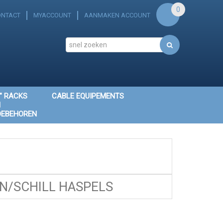
0
ONTACT
MYACCOUNT
AANMAKEN ACCOUNT
" RACKS
CABLE EQUIPEMENTS
N
OEBEHOREN
/SCHILL HASPELS