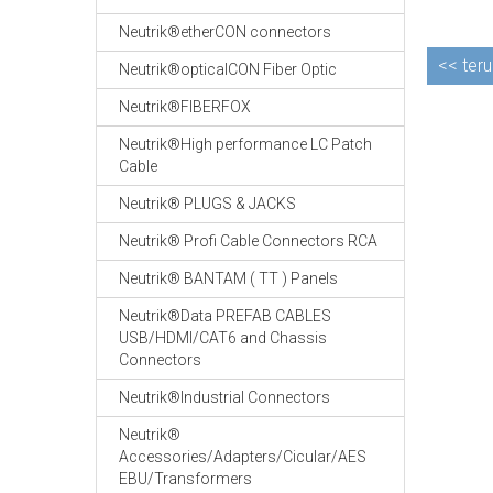
Neutrik®etherCON connectors
<<
teru
Neutrik®opticalCON Fiber Optic
Neutrik®FIBERFOX
Neutrik®High performance LC Patch
Cable
Neutrik® PLUGS & JACKS
Neutrik® Profi Cable Connectors RCA
Neutrik® BANTAM ( TT ) Panels
Neutrik®Data PREFAB CABLES
USB/HDMI/CAT6 and Chassis
Connectors
Neutrik®Industrial Connectors
Neutrik®
Accessories/Adapters/Cicular/AES
EBU/Transformers