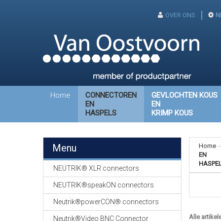
OVER ONS
N
Home
CONNECTOREN
GEVLOCHTEN KOUS
EN
EN
HASPELS
KRIMP KOUS
Menu
Home
-
EN
HASPE
NEUTRIK® XLR connectors
NEUTRIK®speakON connectors
Neutrik®powerCON® connectors
Alle artikel
Neutrik®Video BNC Connector