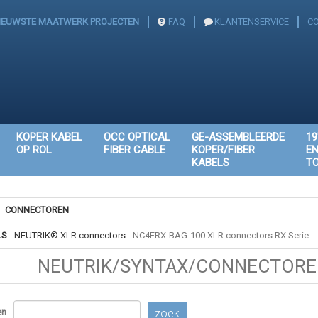
IEUWSTE MAATWERK PROJECTEN
FAQ
KLANTENSERVICE
C
KOPER KABEL
OCC OPTICAL
GE-ASSEMBLEERDE
19
OP ROL
FIBER CABLE
KOPER/FIBER
E
KABELS
T
CONNECTOREN
LS
-
NEUTRIK® XLR connectors
-
NC4FRX-BAG-100 XLR connectors RX Serie
NEUTRIK/SYNTAX/CONNECTOREN
en
zoek