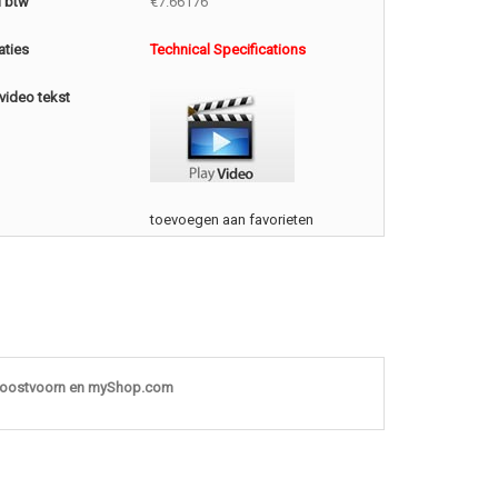
l btw
€7.66176
aties
Technical Specifications
video tekst
toevoegen aan favorieten
noostvoorn en myShop.com