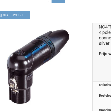
g naar overzicht
NC4F
4 pole
connec
silver
Prijs 
artikel
Bestele
Omschri