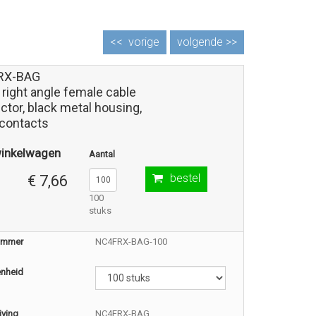
<<
vorige
volgende >>
RX-BAG
 right angle female cable
tor, black metal housing,
 contacts
winkelwagen
Aantal
bestel
€ 7,66
100
stuks
nummer
NC4FRX-BAG-100
enheid
jving
NC4FRX-BAG