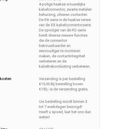
4-polige haakse vrouwelijke
kabelconnector, zwarte metalen
behuizing, zilveren contacten
De RX-serie is de haakse versie
van de XX-kabelconnectorserie.
De opvolger van de RC-serie
biedt diverse nieuwe functies
die de connector
betrouwbaarder en
eenvoudiger te monteren
maken, de contactintegriteit
verbeteren en de
kabeltrekontlasting verbeteren.
kosten
Verzending is per bestelling
€15,00 Bij bestelling boven
€150,- is de verzending gratis.
Uw bestelling wordt binnen 3
tot 7 werkdagen bezorgd!
Heeft u spoed, laat het ons dan
weten!