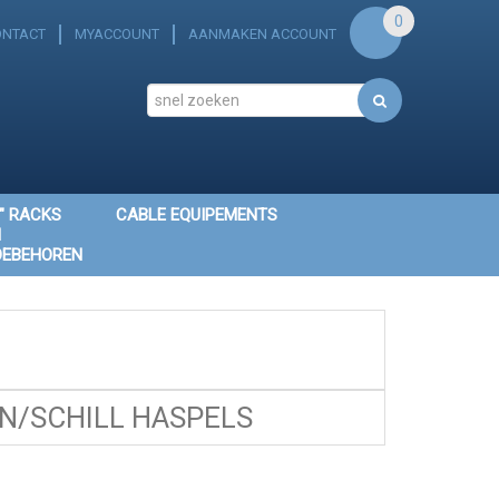
0
ONTACT
MYACCOUNT
AANMAKEN ACCOUNT
" RACKS
CABLE EQUIPEMENTS
N
OEBEHOREN
/SCHILL HASPELS