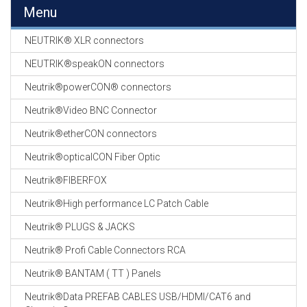
EN
Menu
HASPELS
NEUTRIK® XLR connectors
GEVLOCHTEN KOUS
EN
NEUTRIK®speakON connectors
KRIMP KOUS
Neutrik®powerCON® connectors
KOPER KABEL
Neutrik®Video BNC Connector
OP ROL
Neutrik®etherCON connectors
OCC OPTICAL
Neutrik®opticalCON Fiber Optic
FIBER CABLE
Neutrik®FIBERFOX
GE-ASSEMBLEERDE
Neutrik®High performance LC Patch Cable
KOPER/FIBER
KABELS
Neutrik® PLUGS & JACKS
Neutrik® Profi Cable Connectors RCA
19" RACKS
EN
Neutrik® BANTAM ( TT ) Panels
TOEBEHOREN
Neutrik®Data PREFAB CABLES USB/HDMI/CAT6 and