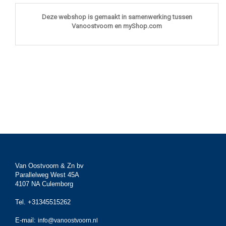
Deze webshop is gemaakt in samenwerking tussen
Vanoostvoorn en myShop.com
Van Oostvoorn & Zn bv
Parallelweg West 45A
4107 NA Culemborg
Tel. +31345515262
E-mail:
info@vanoostvoorn.nl