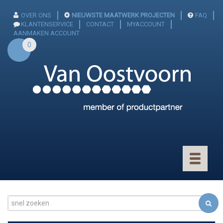
OVER ONS
NIEUWSTE MAATWERK PROJECTEN
FAQ
KLANTENSERVICE
CONTACT
MYACCOUNT
AANMAKEN ACCOUNT
0
Toggle
navigatio
CONNECTOREN