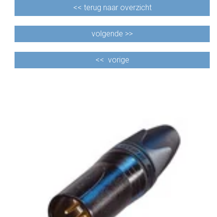
<<
terug naar overzicht
volgende >>
<<
vorige