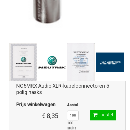
NC5MRX Audio XLR-kabelconnectoren 5
polig haaks
Prijs winkelwagen
Aantal
bestel
€ 8,35
100
stuks