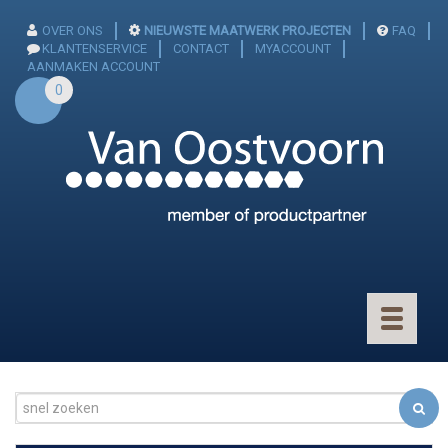
OVER ONS
NIEUWSTE MAATWERK PROJECTEN
FAQ
KLANTENSERVICE
CONTACT
MYACCOUNT
AANMAKEN ACCOUNT
0
Toggle
navigatio
CONNECTOREN