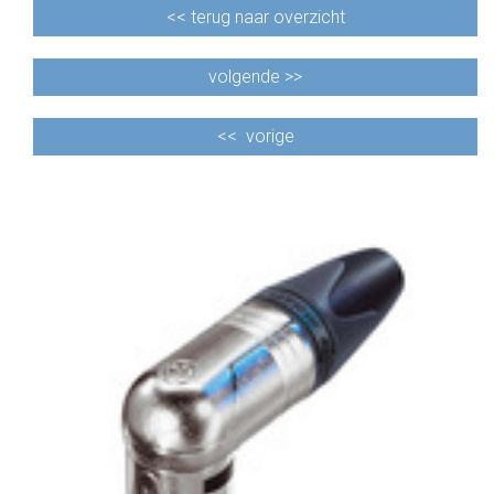
<<
terug naar overzicht
volgende >>
<<
vorige