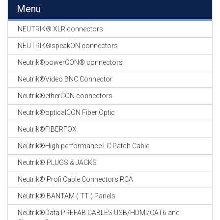
EN
Menu
HASPELS
NEUTRIK® XLR connectors
GEVLOCHTEN KOUS
EN
NEUTRIK®speakON connectors
KRIMP KOUS
Neutrik®powerCON® connectors
KOPER KABEL
Neutrik®Video BNC Connector
OP ROL
Neutrik®etherCON connectors
OCC OPTICAL
Neutrik®opticalCON Fiber Optic
FIBER CABLE
Neutrik®FIBERFOX
GE-ASSEMBLEERDE
Neutrik®High performance LC Patch Cable
KOPER/FIBER
KABELS
Neutrik® PLUGS & JACKS
Neutrik® Profi Cable Connectors RCA
19" RACKS
EN
Neutrik® BANTAM ( TT ) Panels
TOEBEHOREN
Neutrik®Data PREFAB CABLES USB/HDMI/CAT6 and