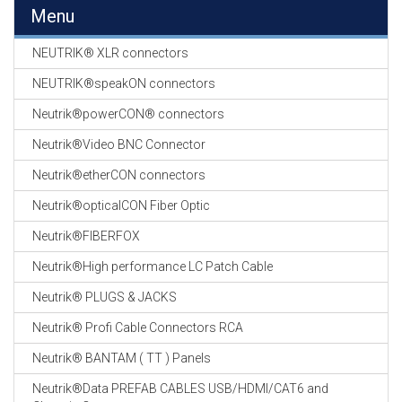
EN
Menu
HASPELS
NEUTRIK® XLR connectors
GEVLOCHTEN KOUS
EN
NEUTRIK®speakON connectors
KRIMP KOUS
Neutrik®powerCON® connectors
KOPER KABEL
Neutrik®Video BNC Connector
OP ROL
Neutrik®etherCON connectors
OCC OPTICAL
Neutrik®opticalCON Fiber Optic
FIBER CABLE
Neutrik®FIBERFOX
GE-ASSEMBLEERDE
Neutrik®High performance LC Patch Cable
KOPER/FIBER
KABELS
Neutrik® PLUGS & JACKS
Neutrik® Profi Cable Connectors RCA
19" RACKS
EN
Neutrik® BANTAM ( TT ) Panels
TOEBEHOREN
Neutrik®Data PREFAB CABLES USB/HDMI/CAT6 and