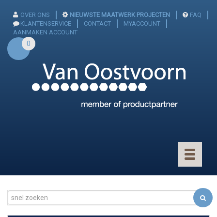
OVER ONS
NIEUWSTE MAATWERK PROJECTEN
FAQ
KLANTENSERVICE
CONTACT
MYACCOUNT
AANMAKEN ACCOUNT
0
Toggle
navigatio
CONNECTOREN