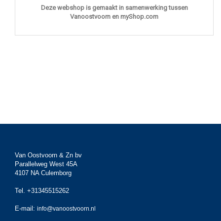
Deze webshop is gemaakt in samenwerking tussen
Vanoostvoorn en myShop.com
Van Oostvoorn & Zn bv
Parallelweg West 45A
4107 NA Culemborg
Tel. +31345515262
E-mail:
info@vanoostvoorn.nl