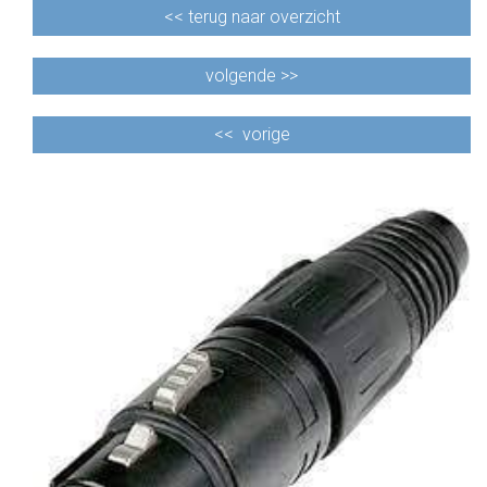
<<
terug naar overzicht
volgende >>
<<
vorige