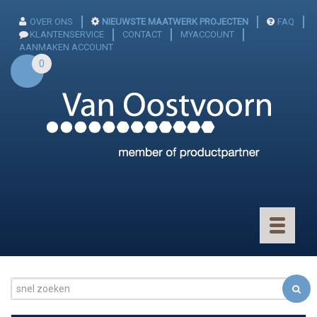
OVER ONS
NIEUWSTE MAATWERK PROJECTEN
FAQ
KLANTENSERVICE
CONTACT
MYACCOUNT
AANMAKEN ACCOUNT
0
Toggle
navigatio
CONNECTOREN