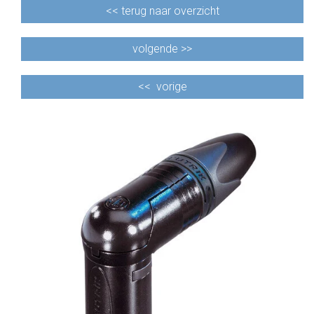
<<
terug naar overzicht
volgende >>
<<
vorige