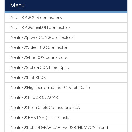
EN
Menu
HASPELS
NEUTRIK® XLR connectors
GEVLOCHTEN KOUS
EN
NEUTRIK®speakON connectors
KRIMP KOUS
Neutrik®powerCON® connectors
KOPER KABEL
Neutrik®Video BNC Connector
OP ROL
Neutrik®etherCON connectors
OCC OPTICAL
Neutrik®opticalCON Fiber Optic
FIBER CABLE
Neutrik®FIBERFOX
GE-ASSEMBLEERDE
Neutrik®High performance LC Patch Cable
KOPER/FIBER
KABELS
Neutrik® PLUGS & JACKS
Neutrik® Profi Cable Connectors RCA
19" RACKS
EN
Neutrik® BANTAM ( TT ) Panels
TOEBEHOREN
Neutrik®Data PREFAB CABLES USB/HDMI/CAT6 and