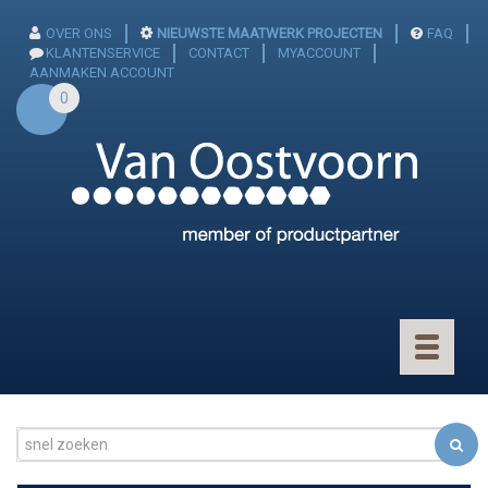
OVER ONS
NIEUWSTE MAATWERK PROJECTEN
FAQ
KLANTENSERVICE
CONTACT
MYACCOUNT
AANMAKEN ACCOUNT
0
Toggle
navigatio
CONNECTOREN