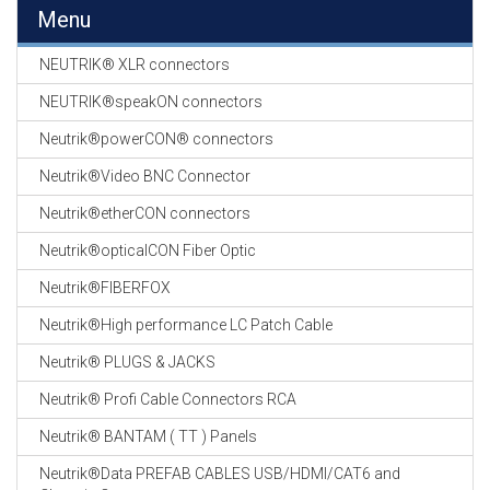
EN
Menu
HASPELS
NEUTRIK® XLR connectors
GEVLOCHTEN KOUS
EN
NEUTRIK®speakON connectors
KRIMP KOUS
Neutrik®powerCON® connectors
KOPER KABEL
Neutrik®Video BNC Connector
OP ROL
Neutrik®etherCON connectors
OCC OPTICAL
Neutrik®opticalCON Fiber Optic
FIBER CABLE
Neutrik®FIBERFOX
GE-ASSEMBLEERDE
Neutrik®High performance LC Patch Cable
KOPER/FIBER
KABELS
Neutrik® PLUGS & JACKS
Neutrik® Profi Cable Connectors RCA
19" RACKS
EN
Neutrik® BANTAM ( TT ) Panels
TOEBEHOREN
Neutrik®Data PREFAB CABLES USB/HDMI/CAT6 and