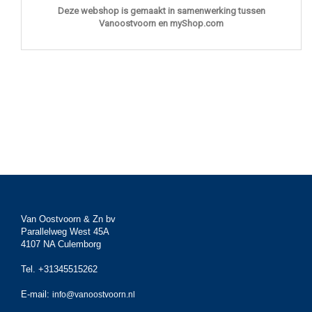
Deze webshop is gemaakt in samenwerking tussen
Vanoostvoorn en myShop.com
Van Oostvoorn & Zn bv
Parallelweg West 45A
4107 NA Culemborg
Tel. +31345515262
E-mail:
info@vanoostvoorn.nl