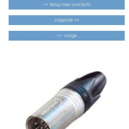
<<
terug naar overzicht
volgende >>
<<
vorige