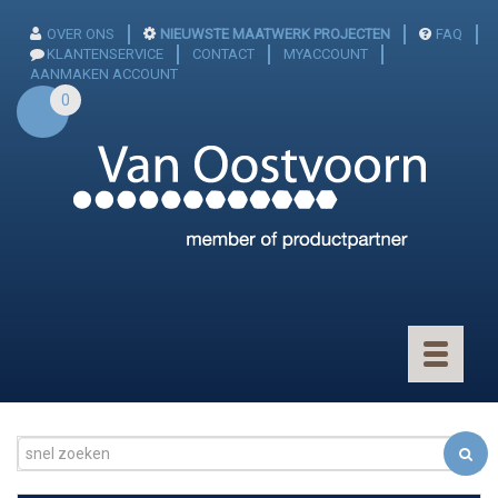
OVER ONS
NIEUWSTE MAATWERK PROJECTEN
FAQ
KLANTENSERVICE
CONTACT
MYACCOUNT
AANMAKEN ACCOUNT
0
Toggle
navigatio
CONNECTOREN