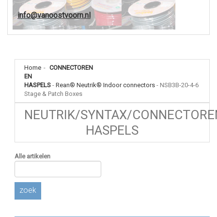
info@vanoostvoorn.nl
Home
-
CONNECTOREN
EN
HASPELS
-
Rean® Neutrik® Indoor connectors
-
NSB3B-20-4-6
Stage & Patch Boxes
NEUTRIK/SYNTAX/CONNECTORE
HASPELS
Alle artikelen
zoek