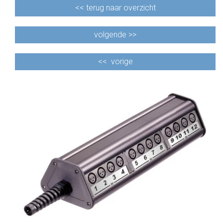
<<
terug naar overzicht
volgende >>
<<
vorige