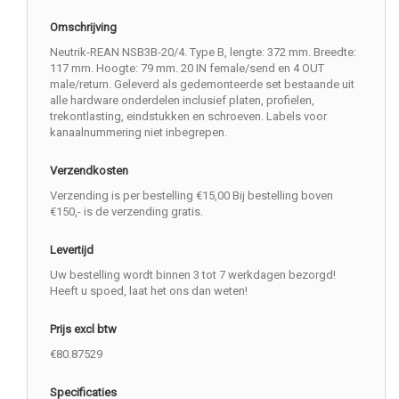
Omschrijving
Neutrik-REAN NSB3B-20/4. Type B, lengte: 372 mm. Breedte:
117 mm. Hoogte: 79 mm. 20 IN female/send en 4 OUT
male/return. Geleverd als gedemonteerde set bestaande uit
alle hardware onderdelen inclusief platen, profielen,
trekontlasting, eindstukken en schroeven. Labels voor
kanaalnummering niet inbegrepen.
Verzendkosten
Verzending is per bestelling €15,00 Bij bestelling boven
€150,- is de verzending gratis.
Levertijd
Uw bestelling wordt binnen 3 tot 7 werkdagen bezorgd!
Heeft u spoed, laat het ons dan weten!
Prijs excl btw
€80.87529
Specificaties