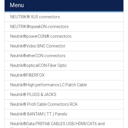
EN
Menu
HASPELS
NEUTRIK® XLR connectors
GEVLOCHTEN KOUS
EN
NEUTRIK®speakON connectors
KRIMP KOUS
Neutrik®powerCON® connectors
KOPER KABEL
Neutrik®Video BNC Connector
OP ROL
Neutrik®etherCON connectors
OCC OPTICAL
Neutrik®opticalCON Fiber Optic
FIBER CABLE
Neutrik®FIBERFOX
GE-ASSEMBLEERDE
Neutrik®High performance LC Patch Cable
KOPER/FIBER
KABELS
Neutrik® PLUGS & JACKS
Neutrik® Profi Cable Connectors RCA
19" RACKS
EN
Neutrik® BANTAM ( TT ) Panels
TOEBEHOREN
Neutrik®Data PREFAB CABLES USB/HDMI/CAT6 and