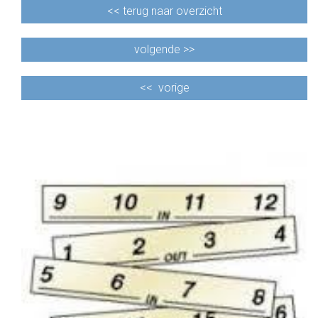
<<
terug naar overzicht
volgende >>
<<
vorige