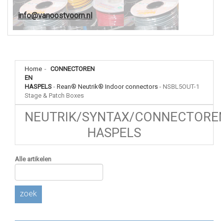
info@vanoostvoorn.nl
Home
-
CONNECTOREN
EN
HASPELS
-
Rean® Neutrik® Indoor connectors
-
NSBL5OUT-1
Stage & Patch Boxes
NEUTRIK/SYNTAX/CONNECTORE
HASPELS
Alle artikelen
zoek