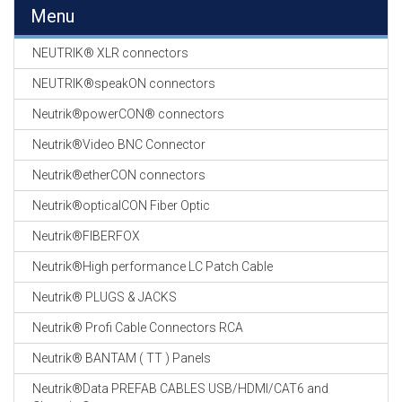
EN
Menu
HASPELS
NEUTRIK® XLR connectors
GEVLOCHTEN KOUS
EN
NEUTRIK®speakON connectors
KRIMP KOUS
Neutrik®powerCON® connectors
KOPER KABEL
Neutrik®Video BNC Connector
OP ROL
Neutrik®etherCON connectors
OCC OPTICAL
Neutrik®opticalCON Fiber Optic
FIBER CABLE
Neutrik®FIBERFOX
GE-ASSEMBLEERDE
Neutrik®High performance LC Patch Cable
KOPER/FIBER
KABELS
Neutrik® PLUGS & JACKS
Neutrik® Profi Cable Connectors RCA
19" RACKS
EN
Neutrik® BANTAM ( TT ) Panels
TOEBEHOREN
Neutrik®Data PREFAB CABLES USB/HDMI/CAT6 and