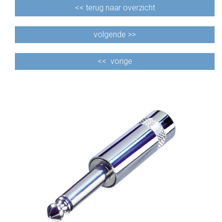
<<
terug naar overzicht
volgende >>
<<
vorige