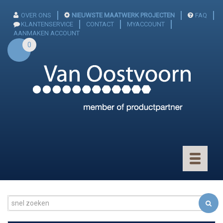
OVER ONS
NIEUWSTE MAATWERK PROJECTEN
FAQ
KLANTENSERVICE
CONTACT
MYACCOUNT
AANMAKEN ACCOUNT
0
Toggle
navigatio
CONNECTOREN