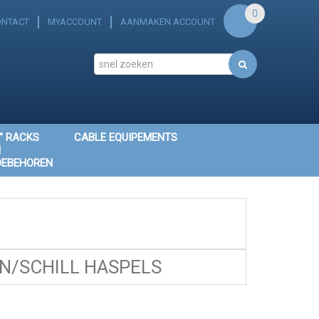
0
ONTACT
MYACCOUNT
AANMAKEN ACCOUNT
" RACKS
CABLE EQUIPEMENTS
N
OEBEHOREN
/SCHILL HASPELS