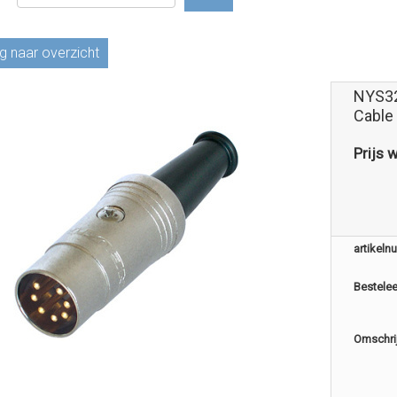
g naar overzicht
NYS32
Cable
Prijs 
artikel
Bestele
Omschri