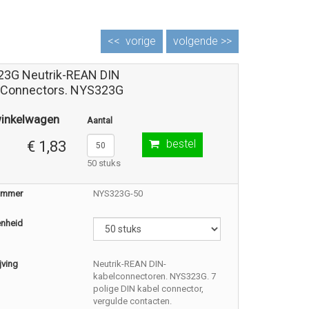
<<
vorige
volgende >>
3G Neutrik-REAN DIN
 Connectors. NYS323G
winkelwagen
Aantal
bestel
€ 1,83
50 stuks
nummer
NYS323G-50
enheid
jving
Neutrik-REAN DIN-
kabelconnectoren. NYS323G. 7
polige DIN kabel connector,
vergulde contacten.