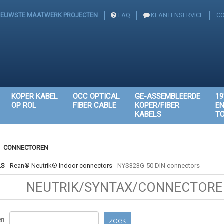
IEUWSTE MAATWERK PROJECTEN
FAQ
KLANTENSERVICE
C
KOPER KABEL
OCC OPTICAL
GE-ASSEMBLEERDE
19
OP ROL
FIBER CABLE
KOPER/FIBER
E
KABELS
T
CONNECTOREN
LS
-
Rean® Neutrik® Indoor connectors
-
NYS323G-50 DIN connectors
NEUTRIK/SYNTAX/CONNECTOREN
en
zoek