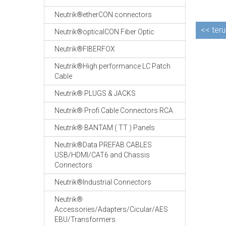
Neutrik®etherCON connectors
<<
teru
Neutrik®opticalCON Fiber Optic
Neutrik®FIBERFOX
Neutrik®High performance LC Patch
Cable
Neutrik® PLUGS & JACKS
Neutrik® Profi Cable Connectors RCA
Neutrik® BANTAM ( TT ) Panels
Neutrik®Data PREFAB CABLES
USB/HDMI/CAT6 and Chassis
Connectors
Neutrik®Industrial Connectors
Neutrik®
Accessories/Adapters/Cicular/AES
EBU/Transformers