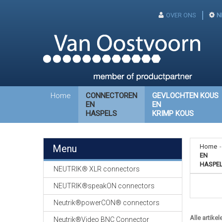
OVER ONS
N
Home
CONNECTOREN
GEVLOCHTEN KOUS
EN
EN
HASPELS
KRIMP KOUS
Menu
Home
-
EN
HASPE
NEUTRIK® XLR connectors
NEUTRIK®speakON connectors
Neutrik®powerCON® connectors
Alle artikel
Neutrik®Video BNC Connector