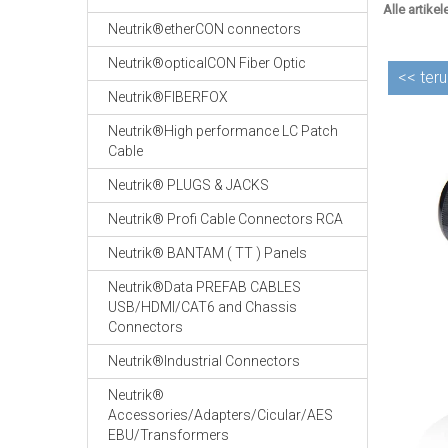
Alle artikel
Neutrik®etherCON connectors
Neutrik®opticalCON Fiber Optic
<<
teru
Neutrik®FIBERFOX
Neutrik®High performance LC Patch
Cable
Neutrik® PLUGS & JACKS
Neutrik® Profi Cable Connectors RCA
Neutrik® BANTAM ( TT ) Panels
Neutrik®Data PREFAB CABLES
USB/HDMI/CAT6 and Chassis
Connectors
Neutrik®Industrial Connectors
Neutrik®
Accessories/Adapters/Cicular/AES
EBU/Transformers