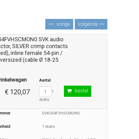
<<
vorige
volgende >>
54FVHSCMON0 SVK audio
ctor, SILVER crimp contacts
ed), inline female 54-pin /
versized (cable Ø 18-25
winkelwagen
Aantal
bestel
€ 120,07
1
stuks
nummer
SVK054FVHSCMON0
enheid
1 stuks