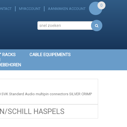
0
ONTACT
MYACCOUNT
AANMAKEN ACCOUNT
" RACKS
CABLE EQUIPEMENTS
N
OEBEHOREN
K Standerd Audio multipin connectors SILVER CRIMP
/SCHILL HASPELS