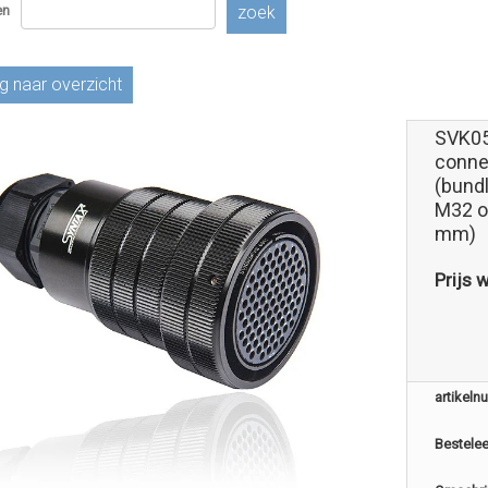
en
zoek
g naar overzicht
SVK0
conne
(bundl
M32 o
mm)
Prijs 
artikel
Bestele