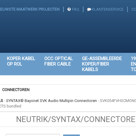
IEUWSTE MAATWERK PROJECTEN
FAQ
KLANTENSERVICE
C
KOPER KABEL
OCC OPTICAL
GE-ASSEMBLEERDE
19
OP ROL
FIBER CABLE
KOPER/FIBER
E
KABELS
T
CONNECTOREN
LS
-
SYNTAX® Bayonet SVK Audio Multipin Connectoren
-
SVK054FVHSCMON0 SV
TS bundled
NEUTRIK/SYNTAX/CONNECTOREN