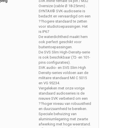
jving
SVK Inline female 54 pin / M32
Oversize (cable Ø 18-25mm) .
SYNTAX® SVK-audioserie is
bedacht en vervaardigd om een
??hogere standaard te zetten
voor studiotoepassingen. Het
is IP67
De waterdichtheid maakt hem
ook perfect geschikt voor
buitentoepassingen.
De SVS Slim High-Density-serie
is ook beschikbaar (72- en 101-
pins configuraties).
SVK audio- en SVS Slim High
Density-series voldoen aan de
militaire standaard Mil C 5015
en VG 95234.
Vergeleken met onze vorige
standaard audioseries is de
nieuwe SVK verbeterd om een
??hoger niveau van robuustheid
en duurzaamheid te bereiken.
Speciale behuizing van
aluminiumlegering met zwarte
afwerking met hoge weerstand.