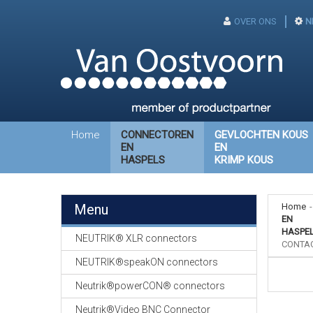
OVER ONS
N
Home
CONNECTOREN
GEVLOCHTEN KOUS
EN
EN
HASPELS
KRIMP KOUS
Menu
Home
-
EN
HASPE
NEUTRIK® XLR connectors
CONTAC
NEUTRIK®speakON connectors
Neutrik®powerCON® connectors
Neutrik®Video BNC Connector