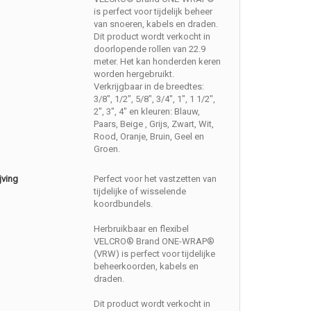
is perfect voor tijdelijk beheer
van snoeren, kabels en draden.
Dit product wordt verkocht in
doorlopende rollen van 22.9
meter. Het kan honderden keren
worden hergebruikt.
Verkrijgbaar in de breedtes:
3/8", 1/2", 5/8", 3/4", 1", 1 1/2",
2", 3", 4" en kleuren: Blauw,
Paars, Beige , Grijs, Zwart, Wit,
Rood, Oranje, Bruin, Geel en
Groen.
jving
Perfect voor het vastzetten van
tijdelijke of wisselende
koordbundels.
Herbruikbaar en flexibel
VELCRO® Brand ONE-WRAP®
(VRW) is perfect voor tijdelijke
beheerkoorden, kabels en
draden.
Dit product wordt verkocht in