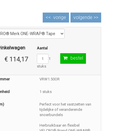
<<
vorige
volgende >>
winkelwagen
Aantal
bestel
€ 114,17
1
stuks
nummer
VRW1.50OR
enheid
1 stuks
(m)
Perfect voor het vastzetten van
tijdelijke of veranderende
snoerbundels
Herbruikbaar en flexibel
VELCRO® Brand ONE-WRAP®