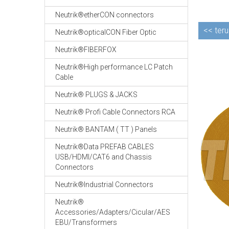
Neutrik®etherCON connectors
<<
teru
Neutrik®opticalCON Fiber Optic
Neutrik®FIBERFOX
Neutrik®High performance LC Patch
Cable
Neutrik® PLUGS & JACKS
Neutrik® Profi Cable Connectors RCA
Neutrik® BANTAM ( TT ) Panels
Neutrik®Data PREFAB CABLES
USB/HDMI/CAT6 and Chassis
Connectors
Neutrik®Industrial Connectors
Neutrik®
Accessories/Adapters/Cicular/AES
EBU/Transformers