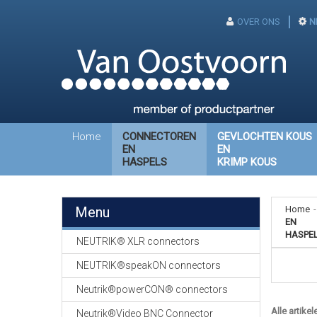
OVER ONS
N
Home
CONNECTOREN
GEVLOCHTEN KOUS
EN
EN
HASPELS
KRIMP KOUS
Menu
Home
-
EN
HASPE
NEUTRIK® XLR connectors
NEUTRIK®speakON connectors
Neutrik®powerCON® connectors
Alle artikel
Neutrik®Video BNC Connector