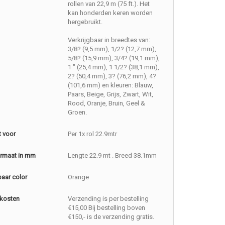
rollen van 22,9 m (75 ft.). Het
kan honderden keren worden
hergebruikt.
Verkrijgbaar in breedtes van:
3/8? (9,5 mm), 1/2? (12,7 mm),
5/8? (15,9 mm), 3/4? (19,1 mm),
1 " (25,4 mm), 1 1/2? (38,1 mm),
2? (50,4 mm), 3? (76,2 mm), 4?
(101,6 mm) en kleuren: Blauw,
Paars, Beige, Grijs, Zwart, Wit,
Rood, Oranje, Bruin, Geel &
Groen.
t voor
Per 1x rol 22.9mtr
rmaat in mm
Lengte 22.9 mt . Breed 38.1mm
baar color
Orange
kosten
Verzending is per bestelling
€15,00 Bij bestelling boven
€150,- is de verzending gratis.