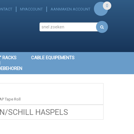
0
ONTACT
MYACCOUNT
AANMAKEN ACCOUNT
" RACKS
CABLE EQUIPEMENTS
N
OEBEHOREN
P Tape Roll
/SCHILL HASPELS