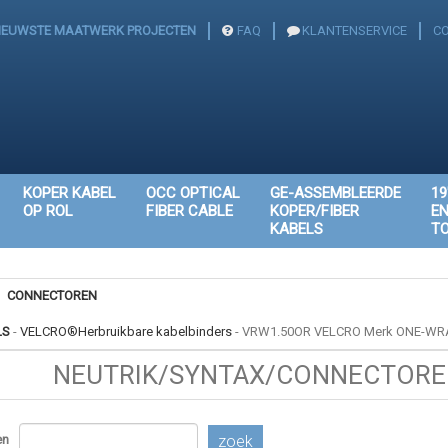
IEUWSTE MAATWERK PROJECTEN
FAQ
KLANTENSERVICE
C
KOPER KABEL
OCC OPTICAL
GE-ASSEMBLEERDE
19
OP ROL
FIBER CABLE
KOPER/FIBER
E
KABELS
T
CONNECTOREN
LS
-
VELCRO®Herbruikbare kabelbinders
-
VRW1.50OR VELCRO Merk ONE-WRA
NEUTRIK/SYNTAX/CONNECTOREN
en
zoek