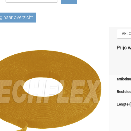
g naar overzicht
Prijs 
artikel
Bestele
Lengte 