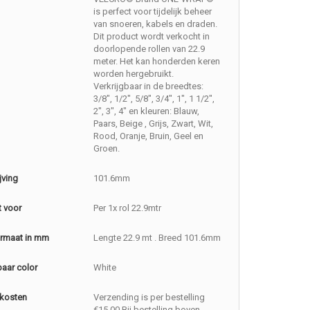
is perfect voor tijdelijk beheer
van snoeren, kabels en draden.
Dit product wordt verkocht in
doorlopende rollen van 22.9
meter. Het kan honderden keren
worden hergebruikt.
Verkrijgbaar in de breedtes:
3/8", 1/2", 5/8", 3/4", 1", 1 1/2",
2", 3", 4" en kleuren: Blauw,
Paars, Beige , Grijs, Zwart, Wit,
Rood, Oranje, Bruin, Geel en
Groen.
jving
101.6mm
t voor
Per 1x rol 22.9mtr
rmaat in mm
Lengte 22.9 mt . Breed 101.6mm
baar color
White
kosten
Verzending is per bestelling
€15,00 Bij bestelling boven