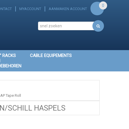
0
ONTACT
MYACCOUNT
AANMAKEN ACCOUNT
" RACKS
CABLE EQUIPEMENTS
N
OEBEHOREN
P Tape Roll
/SCHILL HASPELS