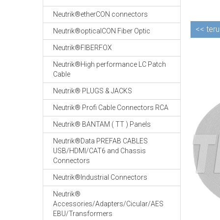
Neutrik®etherCON connectors
<<
teru
Neutrik®opticalCON Fiber Optic
Neutrik®FIBERFOX
Neutrik®High performance LC Patch
Cable
Neutrik® PLUGS & JACKS
Neutrik® Profi Cable Connectors RCA
Neutrik® BANTAM ( TT ) Panels
Neutrik®Data PREFAB CABLES
USB/HDMI/CAT6 and Chassis
Connectors
Neutrik®Industrial Connectors
Neutrik®
Accessories/Adapters/Cicular/AES
EBU/Transformers