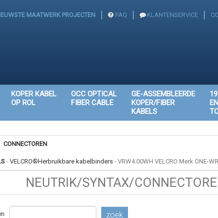
IEUWSTE MAATWERK PROJECTEN
FAQ
KLANTENSERVICE
C
KOPER KABEL
OCC OPTICAL
GE-ASSEMBLEERDE
19
OP ROL
FIBER CABLE
KOPER/FIBER
E
KABELS
T
CONNECTOREN
LS
-
VELCRO®Herbruikbare kabelbinders
-
VRW4.00WH VELCRO Merk ONE-WRA
NEUTRIK/SYNTAX/CONNECTOREN
en
zoek