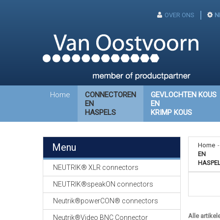
OVER ONS
N
Home
CONNECTOREN
GEVLOCHTEN KOUS
EN
EN
HASPELS
KRIMP KOUS
Menu
Home
-
EN
HASPE
NEUTRIK® XLR connectors
NEUTRIK®speakON connectors
Neutrik®powerCON® connectors
Alle artikel
Neutrik®Video BNC Connector