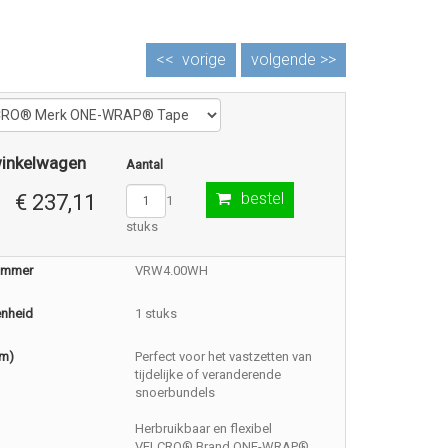
<<
vorige
volgende >>
winkelwagen
Aantal
bestel
€ 237,11
1
stuks
nummer
VRW4.00WH
enheid
1 stuks
(m)
Perfect voor het vastzetten van
tijdelijke of veranderende
snoerbundels
Herbruikbaar en flexibel
VELCRO® Brand ONE-WRAP®