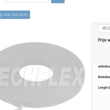
g naar overzicht
Prijs 
artikel
Bestele
Lengte 