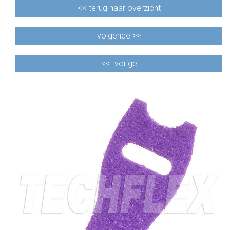
<<
terug naar overzicht
volgende >>
<<
vorige