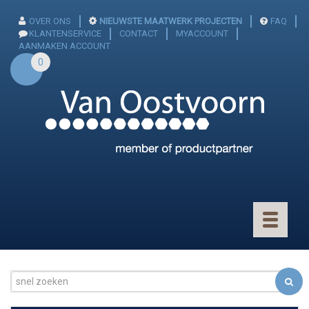
OVER ONS
NIEUWSTE MAATWERK PROJECTEN
FAQ
KLANTENSERVICE
CONTACT
MYACCOUNT
AANMAKEN ACCOUNT
0
Toggle
navigatio
CONNECTOREN