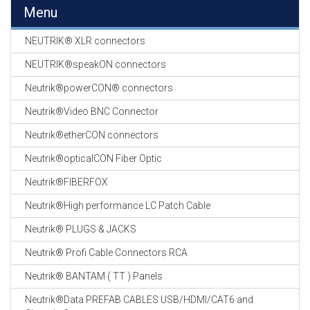
EN
Menu
HASPELS
NEUTRIK® XLR connectors
GEVLOCHTEN KOUS
EN
NEUTRIK®speakON connectors
KRIMP KOUS
Neutrik®powerCON® connectors
KOPER KABEL
Neutrik®Video BNC Connector
OP ROL
Neutrik®etherCON connectors
OCC OPTICAL
Neutrik®opticalCON Fiber Optic
FIBER CABLE
Neutrik®FIBERFOX
GE-ASSEMBLEERDE
Neutrik®High performance LC Patch Cable
KOPER/FIBER
KABELS
Neutrik® PLUGS & JACKS
Neutrik® Profi Cable Connectors RCA
19" RACKS
EN
Neutrik® BANTAM ( TT ) Panels
TOEBEHOREN
Neutrik®Data PREFAB CABLES USB/HDMI/CAT6 and