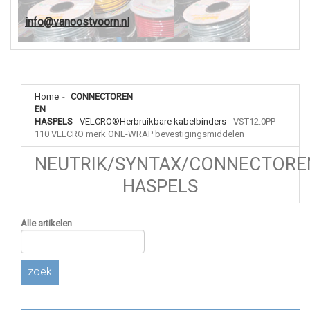
info@vanoostvoorn.nl
Home
-
CONNECTOREN
EN
HASPELS
-
VELCRO®Herbruikbare kabelbinders
-
VST12.0PP-
110 VELCRO merk ONE-WRAP bevestigingsmiddelen
NEUTRIK/SYNTAX/CONNECTORE
HASPELS
Alle artikelen
zoek