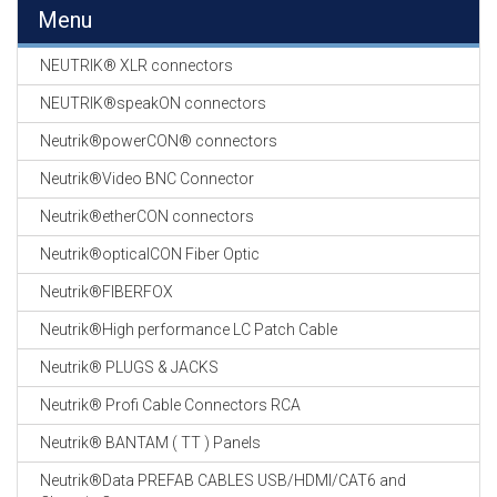
EN
Menu
HASPELS
NEUTRIK® XLR connectors
GEVLOCHTEN KOUS
EN
NEUTRIK®speakON connectors
KRIMP KOUS
Neutrik®powerCON® connectors
KOPER KABEL
Neutrik®Video BNC Connector
OP ROL
Neutrik®etherCON connectors
OCC OPTICAL
Neutrik®opticalCON Fiber Optic
FIBER CABLE
Neutrik®FIBERFOX
GE-ASSEMBLEERDE
Neutrik®High performance LC Patch Cable
KOPER/FIBER
KABELS
Neutrik® PLUGS & JACKS
Neutrik® Profi Cable Connectors RCA
19" RACKS
EN
Neutrik® BANTAM ( TT ) Panels
TOEBEHOREN
Neutrik®Data PREFAB CABLES USB/HDMI/CAT6 and