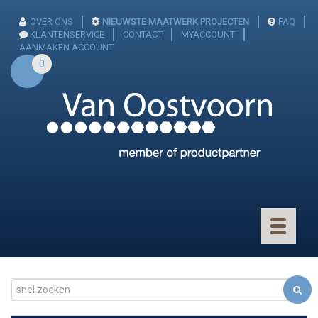
OVER ONS
NIEUWSTE MAATWERK PROJECTEN
FAQ
KLANTENSERVICE
CONTACT
MYACCOUNT
AANMAKEN ACCOUNT
0
Toggle
navigatio
CONNECTOREN