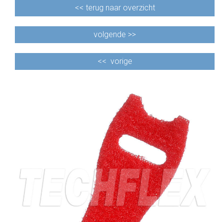
<<
terug naar overzicht
volgende >>
<<
vorige