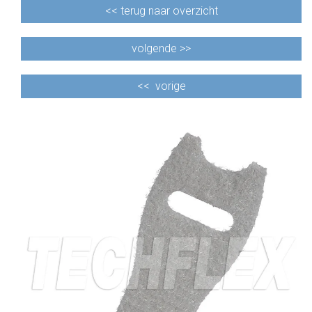
<<
terug naar overzicht
volgende >>
<<
vorige