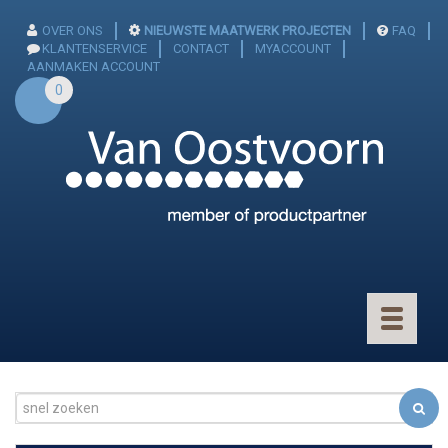
OVER ONS
NIEUWSTE MAATWERK PROJECTEN
FAQ
KLANTENSERVICE
CONTACT
MYACCOUNT
AANMAKEN ACCOUNT
0
Toggle
navigatio
CONNECTOREN