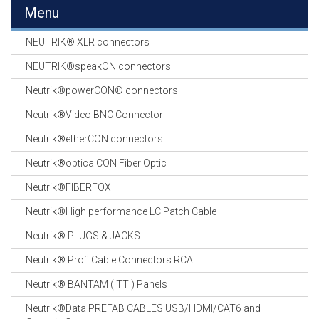
EN
Menu
HASPELS
NEUTRIK® XLR connectors
GEVLOCHTEN KOUS
EN
NEUTRIK®speakON connectors
KRIMP KOUS
Neutrik®powerCON® connectors
KOPER KABEL
Neutrik®Video BNC Connector
OP ROL
Neutrik®etherCON connectors
OCC OPTICAL
Neutrik®opticalCON Fiber Optic
FIBER CABLE
Neutrik®FIBERFOX
GE-ASSEMBLEERDE
Neutrik®High performance LC Patch Cable
KOPER/FIBER
KABELS
Neutrik® PLUGS & JACKS
Neutrik® Profi Cable Connectors RCA
19" RACKS
EN
Neutrik® BANTAM ( TT ) Panels
TOEBEHOREN
Neutrik®Data PREFAB CABLES USB/HDMI/CAT6 and