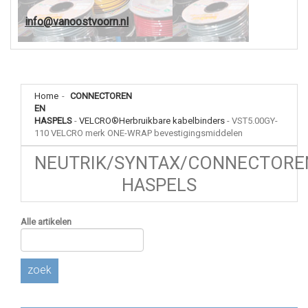
info@vanoostvoorn.nl
Home
-
CONNECTOREN
EN
HASPELS
-
VELCRO®Herbruikbare kabelbinders
-
VST5.00GY-
110 VELCRO merk ONE-WRAP bevestigingsmiddelen
NEUTRIK/SYNTAX/CONNECTORE
HASPELS
Alle artikelen
zoek