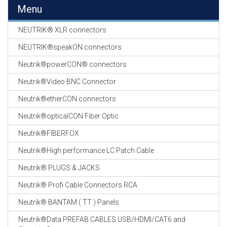
EN
Menu
HASPELS
NEUTRIK® XLR connectors
GEVLOCHTEN KOUS
EN
NEUTRIK®speakON connectors
KRIMP KOUS
Neutrik®powerCON® connectors
KOPER KABEL
Neutrik®Video BNC Connector
OP ROL
Neutrik®etherCON connectors
OCC OPTICAL
Neutrik®opticalCON Fiber Optic
FIBER CABLE
Neutrik®FIBERFOX
GE-ASSEMBLEERDE
Neutrik®High performance LC Patch Cable
KOPER/FIBER
KABELS
Neutrik® PLUGS & JACKS
Neutrik® Profi Cable Connectors RCA
19" RACKS
EN
Neutrik® BANTAM ( TT ) Panels
TOEBEHOREN
Neutrik®Data PREFAB CABLES USB/HDMI/CAT6 and