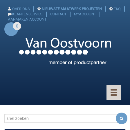
OVER ONS
NIEUWSTE MAATWERK PROJECTEN
FAQ
KLANTENSERVICE
CONTACT
MYACCOUNT
AANMAKEN ACCOUNT
0
Toggle
navigatio
CONNECTOREN