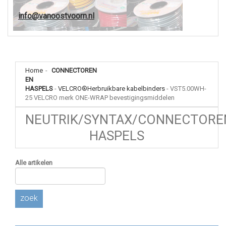
info@vanoostvoorn.nl
Home
-
CONNECTOREN
EN
HASPELS
-
VELCRO®Herbruikbare kabelbinders
-
VST5.00WH-
25 VELCRO merk ONE-WRAP bevestigingsmiddelen
NEUTRIK/SYNTAX/CONNECTORE
HASPELS
Alle artikelen
zoek