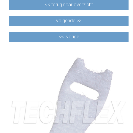
<<
terug naar overzicht
volgende >>
<<
vorige