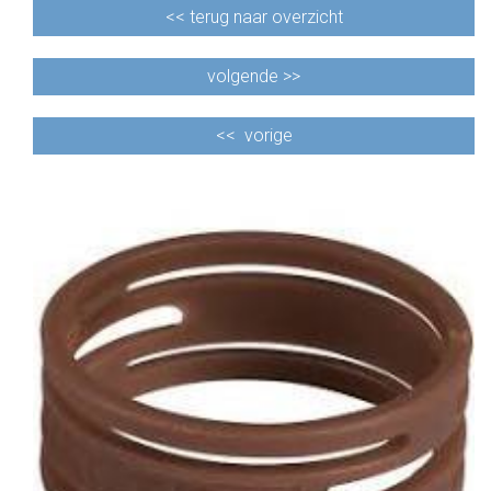
<<
terug naar overzicht
volgende >>
<<
vorige