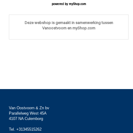
powered by
myShop.com
Deze webshop is gemaakt in samenwerking tussen
Vanoostvoorn en myShop.com
Van Oostvoorn & Zn bv
Parallelweg West 45A
4107 NA Culemborg
Tel. +31345515262