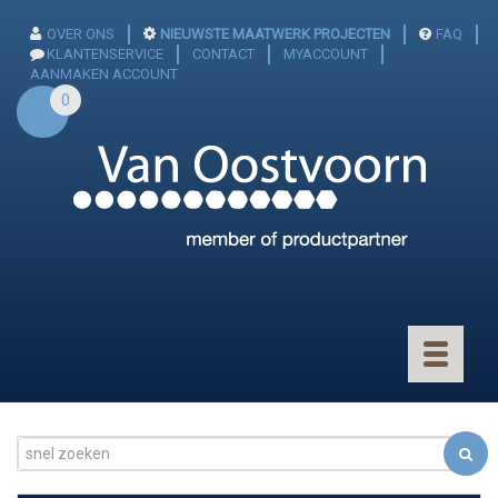
OVER ONS
NIEUWSTE MAATWERK PROJECTEN
FAQ
KLANTENSERVICE
CONTACT
MYACCOUNT
AANMAKEN ACCOUNT
0
Toggle
navigatio
CONNECTOREN