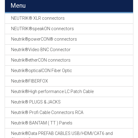
EN
Menu
HASPELS
NEUTRIK® XLR connectors
GEVLOCHTEN KOUS
EN
NEUTRIK®speakON connectors
KRIMP KOUS
Neutrik®powerCON® connectors
KOPER KABEL
Neutrik®Video BNC Connector
OP ROL
Neutrik®etherCON connectors
OCC OPTICAL
Neutrik®opticalCON Fiber Optic
FIBER CABLE
Neutrik®FIBERFOX
GE-ASSEMBLEERDE
Neutrik®High performance LC Patch Cable
KOPER/FIBER
KABELS
Neutrik® PLUGS & JACKS
Neutrik® Profi Cable Connectors RCA
19" RACKS
EN
Neutrik® BANTAM ( TT ) Panels
TOEBEHOREN
Neutrik®Data PREFAB CABLES USB/HDMI/CAT6 and