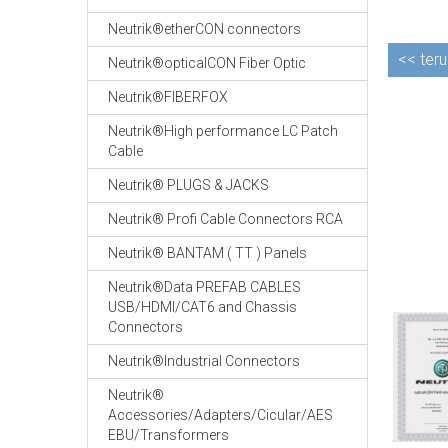
Neutrik®etherCON connectors
<<
teru
Neutrik®opticalCON Fiber Optic
Neutrik®FIBERFOX
Neutrik®High performance LC Patch
Cable
Neutrik® PLUGS & JACKS
Neutrik® Profi Cable Connectors RCA
Neutrik® BANTAM ( TT ) Panels
Neutrik®Data PREFAB CABLES
USB/HDMI/CAT6 and Chassis
Connectors
Neutrik®Industrial Connectors
Neutrik®
Accessories/Adapters/Cicular/AES
EBU/Transformers