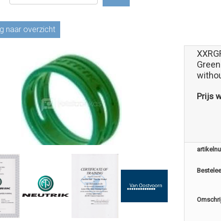
g naar overzicht
XXRGR
Green
withou
Prijs 
artikel
Bestele
Omschri