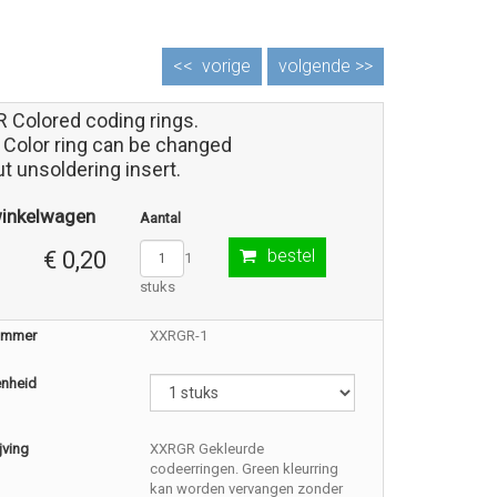
<<
vorige
volgende >>
 Colored coding rings.
 Color ring can be changed
t unsoldering insert.
winkelwagen
Aantal
bestel
€ 0,20
1
stuks
nummer
XXRGR-1
enheid
jving
XXRGR Gekleurde
codeerringen. Green kleurring
kan worden vervangen zonder