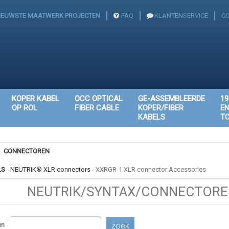
IEUWSTE MAATWERK PROJECTEN
FAQ
KLANTENSERVICE
C
KOPER KABEL
OCC OPTICAL
GE-ASSEMBLEERDE
19
OP ROL
FIBER CABLE
KOPER/FIBER
E
KABELS
T
CONNECTOREN
LS
-
NEUTRIK® XLR connectors
-
XXRGR-1 XLR connector Accessories
NEUTRIK/SYNTAX/CONNECTOREN
en
zoek