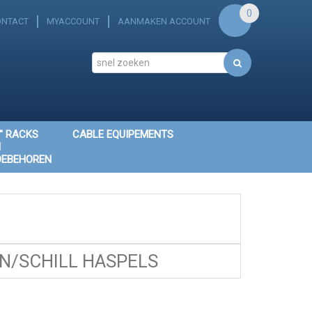
0
ONTACT
MYACCOUNT
AANMAKEN ACCOUNT
" RACKS
CABLE EQUIPEMENTS
N
OEBEHOREN
/SCHILL HASPELS