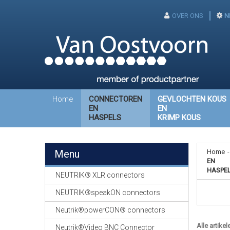
OVER ONS
N
Home
CONNECTOREN
GEVLOCHTEN KOUS
EN
EN
HASPELS
KRIMP KOUS
Menu
Home
-
EN
HASPE
NEUTRIK® XLR connectors
NEUTRIK®speakON connectors
Neutrik®powerCON® connectors
Alle artikel
Neutrik®Video BNC Connector