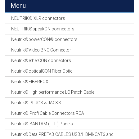
EN
Menu
HASPELS
NEUTRIK® XLR connectors
GEVLOCHTEN KOUS
EN
NEUTRIK®speakON connectors
KRIMP KOUS
Neutrik®powerCON® connectors
KOPER KABEL
Neutrik®Video BNC Connector
OP ROL
Neutrik®etherCON connectors
OCC OPTICAL
Neutrik®opticalCON Fiber Optic
FIBER CABLE
Neutrik®FIBERFOX
GE-ASSEMBLEERDE
Neutrik®High performance LC Patch Cable
KOPER/FIBER
KABELS
Neutrik® PLUGS & JACKS
Neutrik® Profi Cable Connectors RCA
19" RACKS
EN
Neutrik® BANTAM ( TT ) Panels
TOEBEHOREN
Neutrik®Data PREFAB CABLES USB/HDMI/CAT6 and