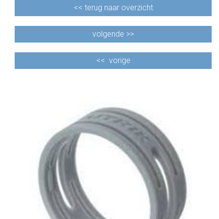
<<
terug naar overzicht
volgende >>
<<
vorige