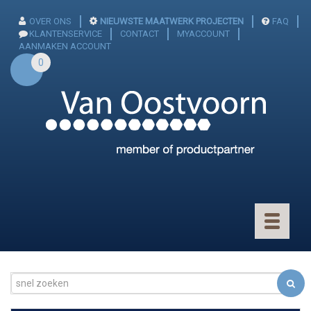
OVER ONS
NIEUWSTE MAATWERK PROJECTEN
FAQ
KLANTENSERVICE
CONTACT
MYACCOUNT
AANMAKEN ACCOUNT
0
Toggle
navigatio
CONNECTOREN