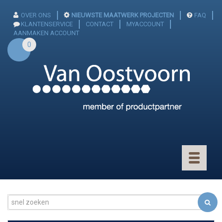
OVER ONS
NIEUWSTE MAATWERK PROJECTEN
FAQ
KLANTENSERVICE
CONTACT
MYACCOUNT
AANMAKEN ACCOUNT
0
Toggle
navigatio
CONNECTOREN