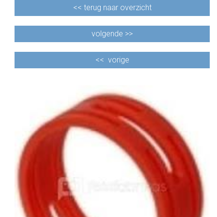
<<
terug naar overzicht
volgende >>
<<
vorige