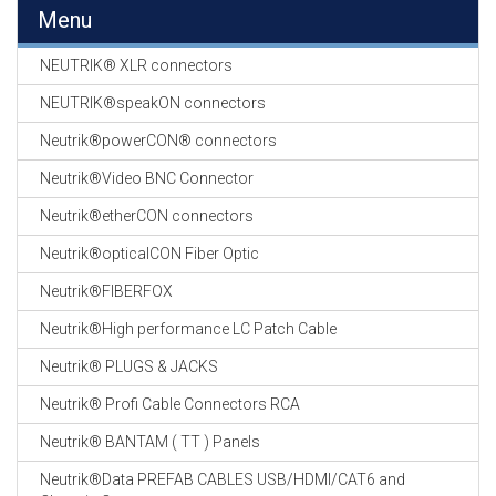
EN
Menu
HASPELS
NEUTRIK® XLR connectors
GEVLOCHTEN KOUS
EN
NEUTRIK®speakON connectors
KRIMP KOUS
Neutrik®powerCON® connectors
KOPER KABEL
Neutrik®Video BNC Connector
OP ROL
Neutrik®etherCON connectors
OCC OPTICAL
Neutrik®opticalCON Fiber Optic
FIBER CABLE
Neutrik®FIBERFOX
GE-ASSEMBLEERDE
Neutrik®High performance LC Patch Cable
KOPER/FIBER
KABELS
Neutrik® PLUGS & JACKS
Neutrik® Profi Cable Connectors RCA
19" RACKS
EN
Neutrik® BANTAM ( TT ) Panels
TOEBEHOREN
Neutrik®Data PREFAB CABLES USB/HDMI/CAT6 and