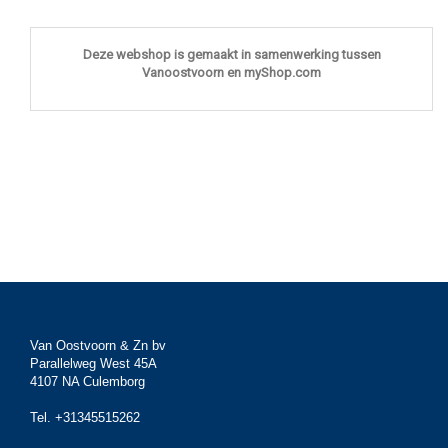
Deze webshop is gemaakt in samenwerking tussen
Vanoostvoorn en myShop.com
Van Oostvoorn & Zn bv
Parallelweg West 45A
4107 NA Culemborg
Tel. +31345515262