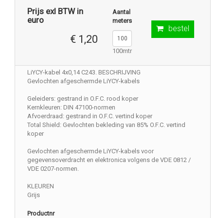
Prijs exl BTW in
Aantal
euro
meters
bestel
€ 1,20
100mtr
LiYCY-kabel 4x0,14 C243. BESCHRIJVING
Gevlochten afgeschermde LiYCY-kabels
Geleiders: gestrand in O.F.C. rood koper
Kernkleuren: DIN 47100-normen
Afvoerdraad: gestrand in O.F.C. vertind koper
Total Shield: Gevlochten bekleding van 85% O.F.C. vertind
koper
Gevlochten afgeschermde LiYCY-kabels voor
gegevensoverdracht en elektronica volgens de VDE 0812 /
VDE 0207-normen.
KLEUREN
Grijs
Productnr