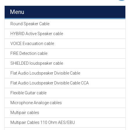
EN
HASPELS
Menu
GEVLOCHTEN KOUS
Round Speaker Cable
EN
KRIMP KOUS
HYBRID Active Speaker cable
VOICE Evacuation cable
KOPER KABEL
OP ROL
FIRE Detection cable
SHIELDED loudspeaker cable
OCC OPTICAL
FIBER CABLE
Flat Audio Loudspeaker Divisible Cable
Flat Audio Loudspeaker Divisible Cable CCA
GE-ASSEMBLEERDE
KOPER/FIBER
Flexible Guitar cable
KABELS
Microphone Analoge cables
19" RACKS
Multipair cables
EN
TOEBEHOREN
Multipair Cables 110 Ohm AES/EBU