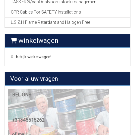
TASKER®/vanOostvoorn stock management
CPR Cables For SAFETY Installations
L.S.Z.H Flame Retardant and Halogen Free
winkelwagen
0
bekijk winkelwagen!
Voor al uw vragen
BEL ONS:
+31345515262
of mail: