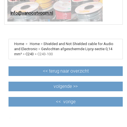
info@vanoostvoorn.nl
Home
>
Home
>
Shielded and Not Shielded cable for Audio
and Electronic
>
Gevlochten afgeschermde Liycy-sectie 0,14
mm²
>
C243
>
C243-100
<<
terug naar overzicht
volgende >>
<<
vorige