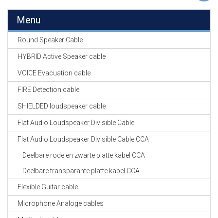
EN
HASPELS
Menu
GEVLOCHTEN KOUS
Round Speaker Cable
EN
KRIMP KOUS
HYBRID Active Speaker cable
VOICE Evacuation cable
KOPER KABEL
OP ROL
FIRE Detection cable
SHIELDED loudspeaker cable
OCC OPTICAL
FIBER CABLE
Flat Audio Loudspeaker Divisible Cable
Flat Audio Loudspeaker Divisible Cable CCA
GE-ASSEMBLEERDE
KOPER/FIBER
Deelbare rode en zwarte platte kabel CCA
KABELS
Deelbare transparante platte kabel CCA
19" RACKS
Flexible Guitar cable
EN
TOEBEHOREN
Microphone Analoge cables