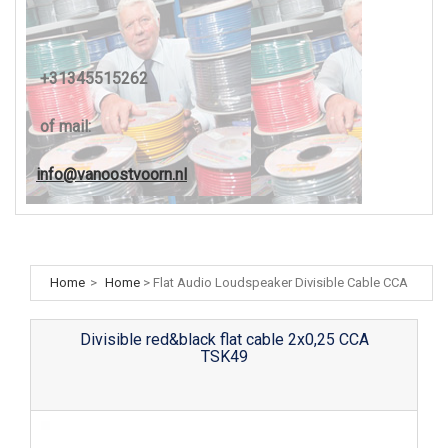
+31345515262
of mail:
info@vanoostvoorn.nl
Home
>
Home
>
Flat Audio Loudspeaker Divisible Cable CCA
Divisible red&black flat cable 2x0,25 CCA
TSK49