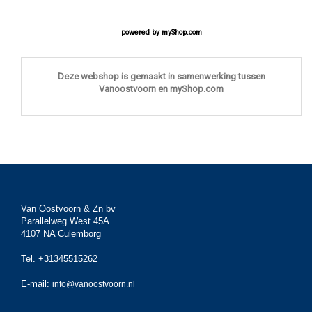
powered by
myShop.com
Deze webshop is gemaakt in samenwerking tussen
Vanoostvoorn en myShop.com
Van Oostvoorn & Zn bv
Parallelweg West 45A
4107 NA Culemborg
Tel. +31345515262
E-mail:
info@vanoostvoorn.nl