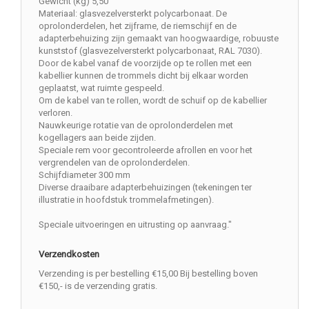
Gewicht (kg) 5,50
Materiaal: glasvezelversterkt polycarbonaat. De
oprolonderdelen, het zijframe, de riemschijf en de
adapterbehuizing zijn gemaakt van hoogwaardige, robuuste
kunststof (glasvezelversterkt polycarbonaat, RAL 7030).
Door de kabel vanaf de voorzijde op te rollen met een
kabellier kunnen de trommels dicht bij elkaar worden
geplaatst, wat ruimte gespeeld.
Om de kabel van te rollen, wordt de schuif op de kabellier
verloren.
Nauwkeurige rotatie van de oprolonderdelen met
kogellagers aan beide zijden.
Speciale rem voor gecontroleerde afrollen en voor het
vergrendelen van de oprolonderdelen.
Schijfdiameter 300 mm
Diverse draaibare adapterbehuizingen (tekeningen ter
illustratie in hoofdstuk trommelafmetingen).
Speciale uitvoeringen en uitrusting op aanvraag."
Verzendkosten
Verzending is per bestelling €15,00 Bij bestelling boven
€150,- is de verzending gratis.