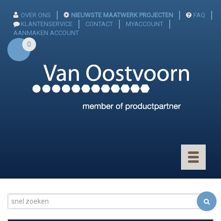
OVER ONS
NIEUWSTE MAATWERK PROJECTEN
FAQ
KLANTENSERVICE
CONTACT
MYACCOUNT
AANMAKEN ACCOUNT
0
Toggle
navigatio
CONNECTOREN