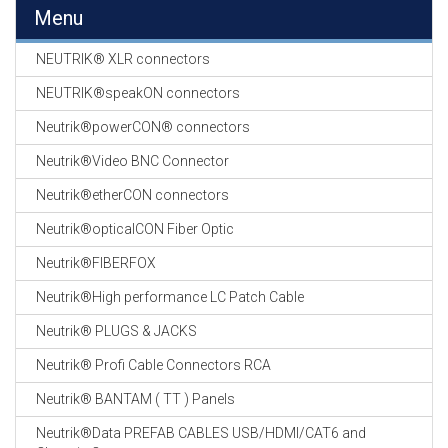
EN
Menu
HASPELS
NEUTRIK® XLR connectors
GEVLOCHTEN KOUS
EN
NEUTRIK®speakON connectors
KRIMP KOUS
Neutrik®powerCON® connectors
KOPER KABEL
Neutrik®Video BNC Connector
OP ROL
Neutrik®etherCON connectors
OCC OPTICAL
Neutrik®opticalCON Fiber Optic
FIBER CABLE
Neutrik®FIBERFOX
GE-ASSEMBLEERDE
Neutrik®High performance LC Patch Cable
KOPER/FIBER
KABELS
Neutrik® PLUGS & JACKS
Neutrik® Profi Cable Connectors RCA
19" RACKS
EN
Neutrik® BANTAM ( TT ) Panels
TOEBEHOREN
Neutrik®Data PREFAB CABLES USB/HDMI/CAT6 and