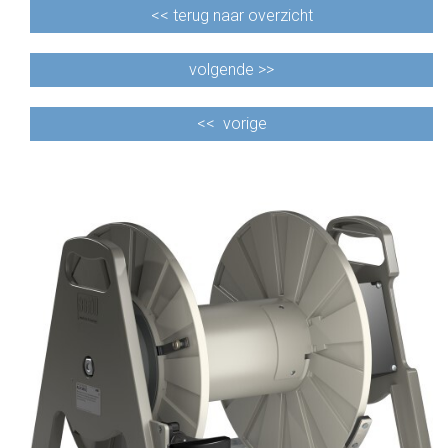
<<
terug naar overzicht
volgende >>
<<
vorige