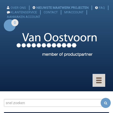
OVER ONS
NIEUWSTE MAATWERK PROJECTEN
FAQ
KLANTENSERVICE
CONTACT
MYACCOUNT
AANMAKEN ACCOUNT
0
Toggle
navigatio
CONNECTOREN