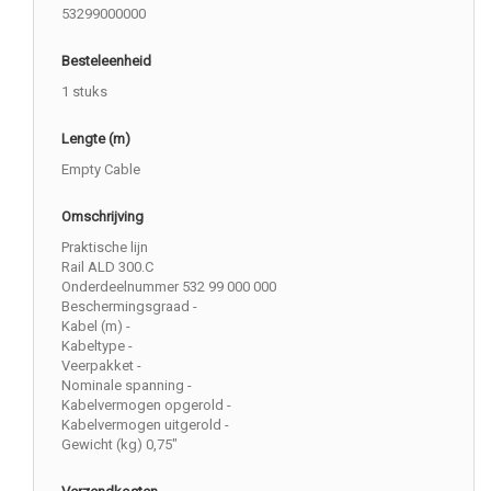
53299000000
Besteleenheid
1 stuks
Lengte (m)
Empty Cable
Omschrijving
Praktische lijn
Rail ALD 300.C
Onderdeelnummer 532 99 000 000
Beschermingsgraad -
Kabel (m) -
Kabeltype -
Veerpakket -
Nominale spanning -
Kabelvermogen opgerold -
Kabelvermogen uitgerold -
Gewicht (kg) 0,75"