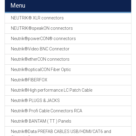
EN
Menu
HASPELS
NEUTRIK® XLR connectors
GEVLOCHTEN KOUS
EN
NEUTRIK®speakON connectors
KRIMP KOUS
Neutrik®powerCON® connectors
KOPER KABEL
Neutrik®Video BNC Connector
OP ROL
Neutrik®etherCON connectors
OCC OPTICAL
Neutrik®opticalCON Fiber Optic
FIBER CABLE
Neutrik®FIBERFOX
GE-ASSEMBLEERDE
Neutrik®High performance LC Patch Cable
KOPER/FIBER
KABELS
Neutrik® PLUGS & JACKS
Neutrik® Profi Cable Connectors RCA
19" RACKS
EN
Neutrik® BANTAM ( TT ) Panels
TOEBEHOREN
Neutrik®Data PREFAB CABLES USB/HDMI/CAT6 and