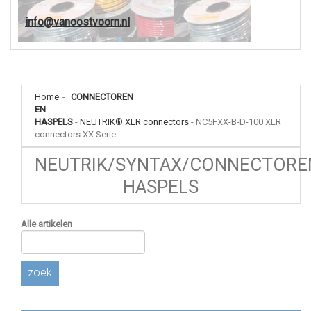
info@vanoostvoorn.nl
Home
-
CONNECTOREN
EN
HASPELS
-
NEUTRIK® XLR connectors
-
NC5FXX-B-D-100 XLR
connectors XX Serie
NEUTRIK/SYNTAX/CONNECTORE
HASPELS
Alle artikelen
zoek