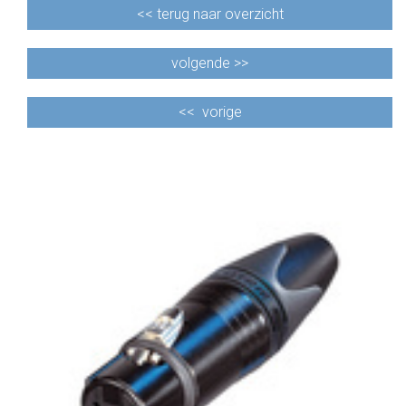
<<
terug naar overzicht
volgende >>
<<
vorige