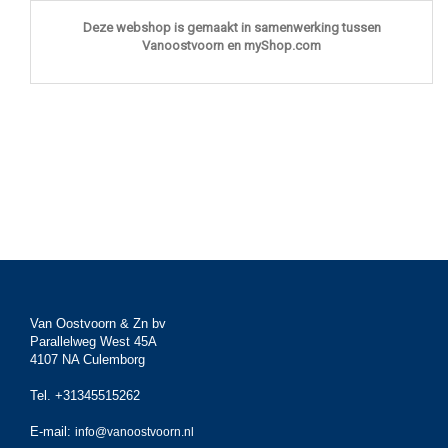
Deze webshop is gemaakt in samenwerking tussen
Vanoostvoorn en myShop.com
Van Oostvoorn & Zn bv
Parallelweg West 45A
4107 NA Culemborg
Tel. +31345515262
E-mail:
info@vanoostvoorn.nl