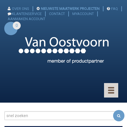
OVER ONS
NIEUWSTE MAATWERK PROJECTEN
FAQ
KLANTENSERVICE
CONTACT
MYACCOUNT
AANMAKEN ACCOUNT
0
Toggle
navigatio
CONNECTOREN