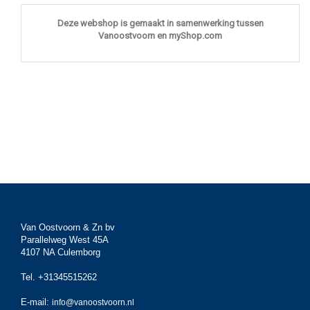
Deze webshop is gemaakt in samenwerking tussen
Vanoostvoorn en myShop.com
Van Oostvoorn & Zn bv
Parallelweg West 45A
4107 NA Culemborg
Tel. +31345515262
E-mail:
info@vanoostvoorn.nl