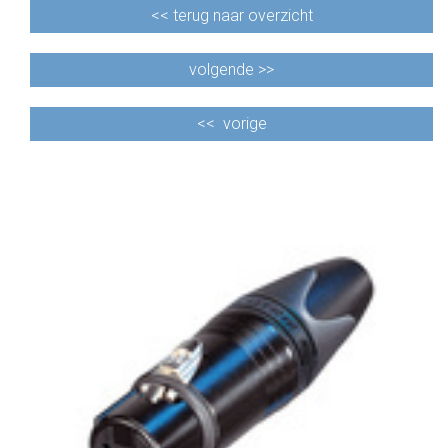
<<
terug naar overzicht
volgende >>
<<
vorige