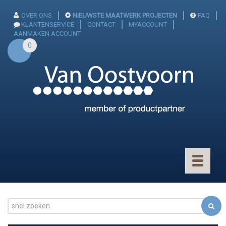
OVER ONS
NIEUWSTE MAATWERK PROJECTEN
FAQ
KLANTENSERVICE
CONTACT
MYACCOUNT
AANMAKEN ACCOUNT
0
Toggle
navigatio
CONNECTOREN