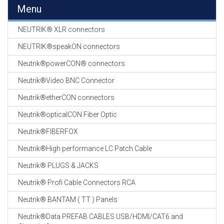
EN
Menu
HASPELS
NEUTRIK® XLR connectors
GEVLOCHTEN KOUS
EN
NEUTRIK®speakON connectors
KRIMP KOUS
Neutrik®powerCON® connectors
KOPER KABEL
Neutrik®Video BNC Connector
OP ROL
Neutrik®etherCON connectors
OCC OPTICAL
Neutrik®opticalCON Fiber Optic
FIBER CABLE
Neutrik®FIBERFOX
GE-ASSEMBLEERDE
Neutrik®High performance LC Patch Cable
KOPER/FIBER
KABELS
Neutrik® PLUGS & JACKS
Neutrik® Profi Cable Connectors RCA
19" RACKS
EN
Neutrik® BANTAM ( TT ) Panels
TOEBEHOREN
Neutrik®Data PREFAB CABLES USB/HDMI/CAT6 and